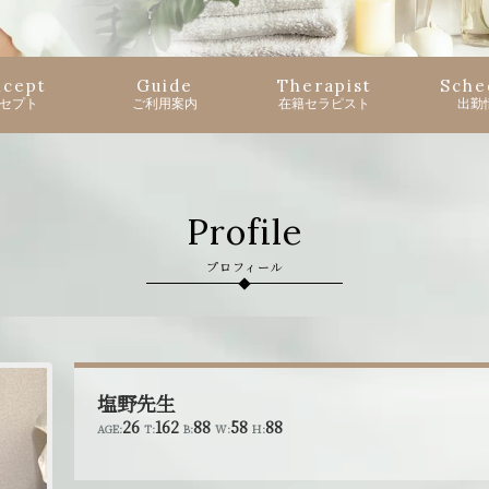
cept
Guide
Therapist
Sche
セプト
ご利用案内
在籍セラピスト
出勤
Profile
プロフィール
塩野先生
26
162
88
58
88
AGE:
T:
B:
W:
H: