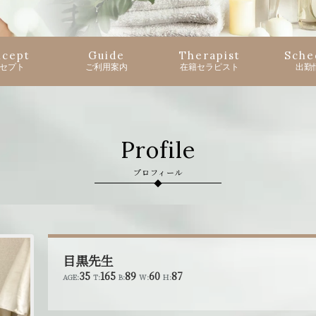
cept
Guide
Therapist
Sche
セプト
ご利用案内
在籍セラピスト
出勤
Profile
プロフィール
目黒先生
35
165
89
60
87
AGE:
T:
B:
W:
H: